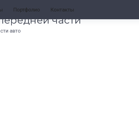
сти
ы
Портфолио
Контакты
 передней части
асти авто