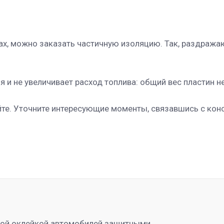
х, можно заказать частичную изоляцию. Так, раздражающ
и не увеличивает расход топлива: общий вес пластин не
те. Уточните интересующие моменты, связавшись с кон
ной оклейкой автомобилей защитными