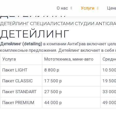
Перейти
+7(812)945-06-78 | +7 (981)772-01-78
О нас
Услуги
Цен
к
ДЕТЕЙЛИНГ
содержимому
ДЕТЕЙЛИНГ СПЕЦИАЛИСТАМИ СТУДИИ ANTIGR
ДЕТЕЙЛИНГ
Детейлинг (detailing)
в компании АнтиГрав включает целы
комплексные предложения. Детейлинг включает в себя ка
Услуга
Мототехника, мини-авто
Средн
Пакет LIGHT
8 800 р
10 500
Пакет CLASSIC
17 500 р
19 500
Пакет STANDART
27 500 р
33 000
Пакет PREMIUM
44 000 р
49 000