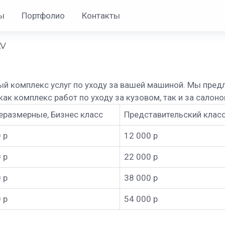
ы
Портфолио
Контакты
AV
й комплекс услуг по уходу за вашей машиной. Мы предл
к комплекс работ по уходу за кузовом, так и за салоно
еразмерные, Бизнес класс
Представительский клас
 р
12 000 р
 р
22 000 р
 р
38 000 р
 р
54 000 р