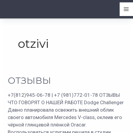
Перейти
Ma
Главная
otzivi
к
содержимому
Me
otzivi
ОТЗЫВЫ
ОТЗЫВЫ
+7(812)945-06-78 | +7 (981)772-01-78 ОТЗЫВЫ
ЧТО ГОВОРЯТ О НАШЕЙ РАБОТЕ Dodge Challenger
Давно планировала освежить внешний облик
своего автомобиля Mercedes V-class, оклеив его
чёрной глянцевой плёнкой Oracar.
Воспользоваться услугами решила в студии