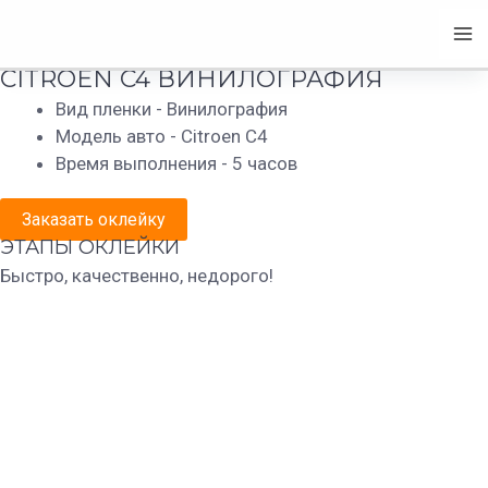
Перейти
+7(812)945-06-78 | +7 (981)772-01-78
Ma
CITROEN C4
к
содержимому
Me
CITROEN C4 ВИНИЛОГРАФИЯ
Вид пленки - Винилография
Модель авто - Citroen C4
Время выполнения - 5 часов
Заказать оклейку
ЭТАПЫ ОКЛЕЙКИ
Быстро, качественно, недорого!