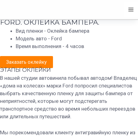
Перейти
+7 (981)772-01-78
Ma
FORD
к
содержимому
Me
FORD. ОКЛЕЙКА БАМПЕРА.
Вид пленки - Оклейка бампера
Модель авто - Ford
Время выполнения - 4 часов
Заказать оклейку
ЭТАПЫ ОКЛЕЙКИ
В нашей студии автовинила побывал автодом! Владелец
«дома на колесах» марки Ford попросил специалистов
выбрать качественную пленку для защиты бампера от
неприятностей, которые могут подстерегать
транспортное средство во время небольших переездов
или длительных путешествий.
Мы порекомендовали клиенту антигравийную пленку из