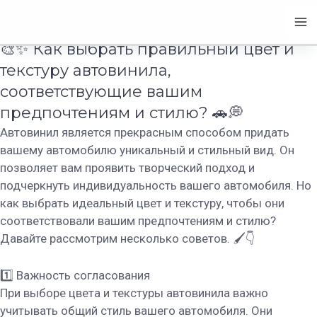
Как выбрать правильный цвет
Перейти
Ma
к
Автовинил
содержимому
Me
🎨✨ Как выбрать правильный цвет и
текстуру автовинила,
соответствующие вашим
предпочтениям и стилю? 🚗💭
Автовинил является прекрасным способом придать
вашему автомобилю уникальный и стильный вид. Он
позволяет вам проявить творческий подход и
подчеркнуть индивидуальность вашего автомобиля. Но
как выбрать идеальный цвет и текстуру, чтобы они
соответствовали вашим предпочтениям и стилю?
Давайте рассмотрим несколько советов. 🖌👇
1️⃣ Важность согласования
При выборе цвета и текстуры автовинила важно
учитывать общий стиль вашего автомобиля. Они