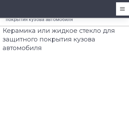
Перейти
Ma
Главная
-
к
Керамика или жидкое стекло для защитного
содержимому
Me
покрытия кузова автомобиля
Керамика или жидкое стекло для
защитного покрытия кузова
автомобиля