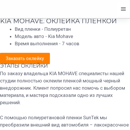
Перейти
+7 (981)772-01-78
Ma
KIA MOHAVE
к
содержимому
Me
KIA MOHAVE. ОКЛЕЙКА ПЛЕНКОЙ
Вид пленки - Полиуретан
Модель авто - Kia Mohave
Время выполнения - 7 часов
Заказать оклейку
ЭТАПЫ ОКЛЕЙКИ
По заказу владельца KIA MOHAVE специалисты нашей
студии полностью оклеили пленкой мощный черный
внедорожник. Клиент попросил нас помочь с выбором
материала, и мастера подсказали одно из лучших
решений.
С помощью полиуретановой пленки SunTek мы
преобразили внешний вид автомобиля – лакокрасочное