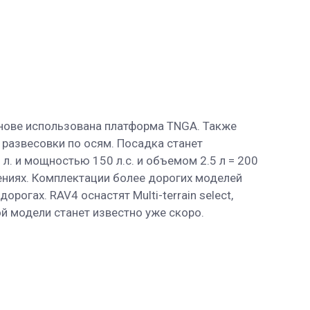
снове использована платформа TNGA. Также
развесовки по осям. Посадка станет
л. и мощностью 150 л.с. и объемом 2.5 л = 200
лениях. Комплектации более дорогих моделей
огах. RAV4 оснастят Multi-terrain select,
ой модели станет известно уже скоро.