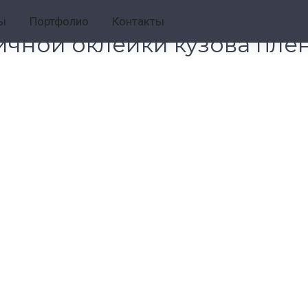
и кузова пленкой
ы
Портфолио
Контакты
ичной оклейки кузова пле