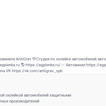
овинила AntiGrav 💚Студия по оклейке автомобилей авт
lenka.ru 🌎 https://agplenka.ru/ ✅ Автовинил https://agp
па VK https://vk.com/antigrav_spb
ной оклейкой автомобилей защитными
тных производителей.