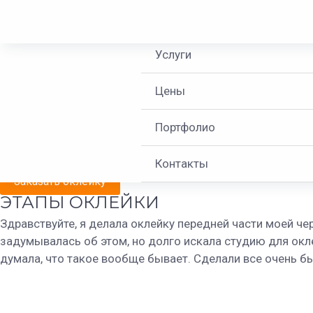
Перейти
+7 (981)772-01-78
О нас
к
PORSCHE PANAMER
содержимому
Услуги
PORSCHE PANAMERA. ОК
Цены
Вид пленки - SunTek
Модель авто - Porsche Panamera
Портфолио
Время выполнения - 8 часов
Оклейка передней части авто
Контакты
Заказать оклейку
ЭТАПЫ ОКЛЕЙКИ
Здравствуйте, я делала оклейку передней части моей че
задумывалась об этом, но долго искала студию для окле
думала, что такое вообще бывает. Сделали все очень бы