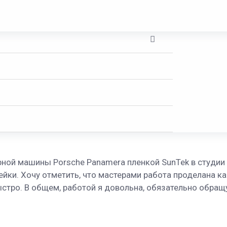
Переключатель
A
меню
Переключатель
ЛЕЙКА ПЕРЕДНЕЙ ЧАСТИ 
меню
рной машины Porsche Panamera пленкой SunTek в студии 
йки. Хочу отметить, что мастерами работа проделана кач
стро. В общем, работой я довольна, обязательно обращу