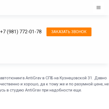
Mai
Men
АВТО. ПЛЕНКА SUNTEK
+7 (981) 772-01-78
ЗАКАЗАТЬ ЗВОНОК
автотюнинга AntiGrav в СПБ на Кузнецовской 31. Давно
ественно и хорошо, да к тому же и по разумной цене, не
сь в студию AntiGrav при надобности еще.