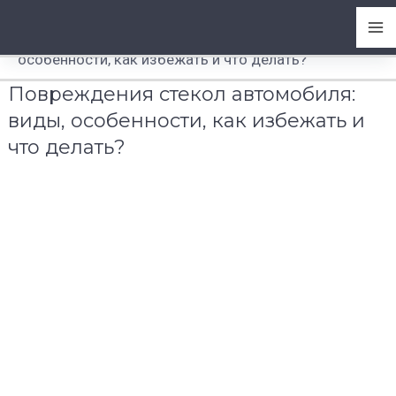
Перейти
Ma
Главная
-
к
Повреждения стекол автомобиля: виды,
содержимому
Me
особенности, как избежать и что делать?
Повреждения стекол автомобиля:
виды, особенности, как избежать и
что делать?