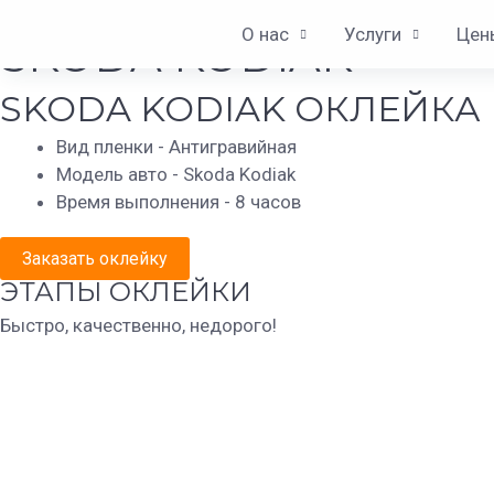
Перейти
+7(812)945-06-78 | +7 (981)772-01-78
О нас
Услуги
Цен
к
SKODA KODIAK
содержимому
SKODA KODIAK ОКЛЕЙКА 
Вид пленки - Антигравийная
Модель авто - Skoda Kodiak
Время выполнения - 8 часов
Заказать оклейку
ЭТАПЫ ОКЛЕЙКИ
Быстро, качественно, недорого!