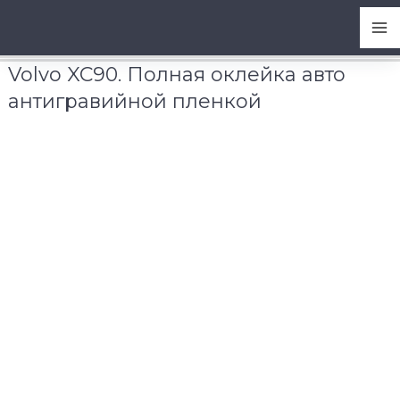
Перейти
Ma
Главная
-
к
Tesla планирует строительство завода в Германии
содержимому
Me
Volvo XC90. Полная оклейка авто
антигравийной пленкой