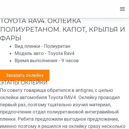
Перейти
+7 (981)772-01-78
Ma
TOYOTA RAV4
к
содержимому
Me
TOYOTA RAV4. ОКЛЕЙКА
ПОЛИУРЕТАНОМ. КАПОТ, КРЫЛЬЯ И
ФАРЫ
Вид пленки - Полиуретан
Модель авто - Toyota Rav4
Время выполнения - 9 часов
Заказать оклейку
ЭТАПЫ ОКЛЕЙКИ
По совету товарища обратился в antigrav, с целью
оклейки автомобиля Toyota RAV4. Оклейку проводил
первый раз, поэтому тщательно изучил материал,
предпочтение отдал полиуретановой антигравийный
пленке. Ребята предложили выгодное предложение,
именно поэтому я решился на оклейку сразу несколько