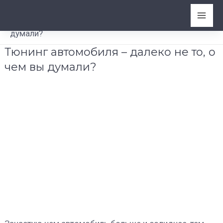
Перейти
Mai
Главная
-
к
Тюнинг автомобиля – далеко не то, о чем вы
содержимому
Men
думали?
Тюнинг автомобиля – далеко не то, о
чем вы думали?