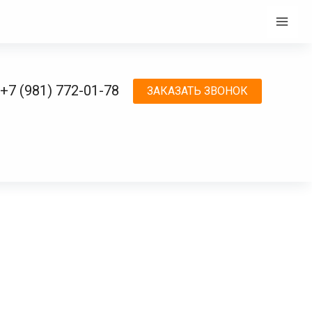
Mai
Men
щитной пленке
+7 (981) 772-01-78
ЗАКАЗАТЬ ЗВОНОК
 поверхность кузова автомобиля для защиты от гравия,