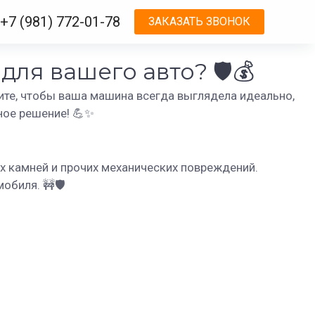
+7 (981) 772-01-78
ЗАКАЗАТЬ ЗВОНОК
ля вашего авто? 🛡️💰
ите, чтобы ваша машина всегда выглядела идеально,
ное решение! 💪✨
х камней и прочих механических повреждений.
биля. 🚧🛡️