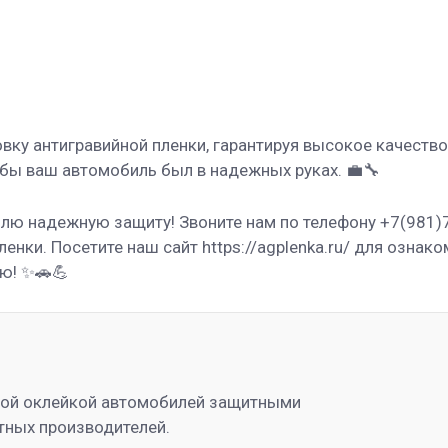
овку антигравийной пленки, гарантируя высокое качест
обы ваш автомобиль был в надежных руках. 💼🔧
илю надежную защиту! Звоните нам по телефону +7(981)
енки. Посетите наш сайт https://agplenka.ru/ для ознак
ью! ✨🚗💪
ной оклейкой автомобилей защитными
тных производителей.